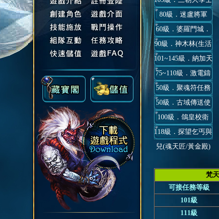
80級．迷盧將軍
(蓬萊京畿)
60級．婆羅門城．
90級．神木林(生活
哆羅羅(婆羅門城)
101~145級．納加天
副本)
75~110級．激電鑄
城公務(民生)
50級．聚魂符任務
術(4.1主線)
50級．古域傳送使
100級．鴿皇校衛
(合成傳送仙石)
118級．探望乞丐與
(丈八蛇矛)(已關閉)
兒(魂天匠/黃金殿)
梵天
可接任務等級
101級
111級