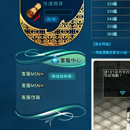
121級
131級
141級
151級
161級
【皇令用途】
>>等級獎勵官影音介紹<