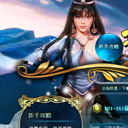
101~1
109級．三朝大學士